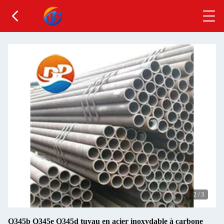
2
/
3
Q345b Q345e Q345d tuyau en acier inoxydable à carbone