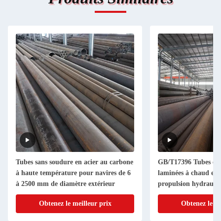
Tubes sans soudure en acier au carbone
GB/T17396 Tubes en 
à haute température pour navires de 6
laminées à chaud en a
à 2500 mm de diamètre extérieur
propulsion hydrauli
Obtenez le meilleur prix
Obtenez le me