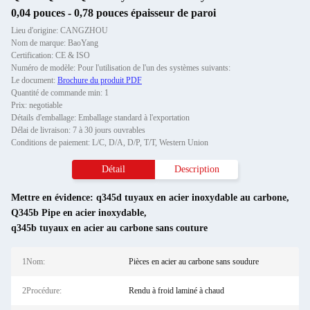
0,04 pouces - 0,78 pouces épaisseur de paroi
Lieu d'origine: CANGZHOU
Nom de marque: BaoYang
Certification: CE & ISO
Numéro de modèle: Pour l'utilisation de l'un des systèmes suivants:
Le document:
Brochure du produit PDF
Quantité de commande min: 1
Prix: negotiable
Détails d'emballage: Emballage standard à l'exportation
Délai de livraison: 7 à 30 jours ouvrables
Conditions de paiement: L/C, D/A, D/P, T/T, Western Union
Détail
Description
Mettre en évidence:
q345d tuyaux en acier inoxydable au carbone
,
Q345b Pipe en acier inoxydable
,
q345b tuyaux en acier au carbone sans couture
1Nom:
Pièces en acier au carbone sans soudure
2Procédure:
Rendu à froid laminé à chaud