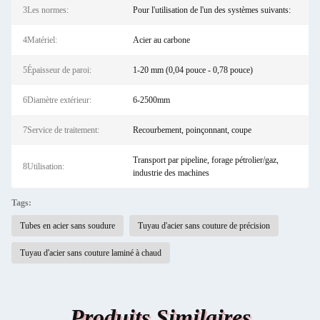
3Les normes:
Pour l'utilisation de l'un des systèmes suivants:
4Matériel:
Acier au carbone
5Épaisseur de paroi:
1-20 mm (0,04 pouce - 0,78 pouce)
6Diamètre extérieur:
6-2500mm
7Service de traitement:
Recourbement, poinçonnant, coupe
Transport par pipeline, forage pétrolier/gaz,
8Utilisation:
industrie des machines
Tags:
Tubes en acier sans soudure
Tuyau d'acier sans couture de précision
Tuyau d'acier sans couture laminé à chaud
Produits Similaires