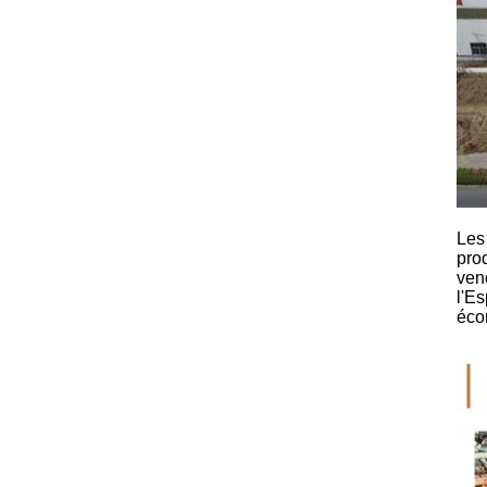
Les 
pro
vend
l'Es
éco