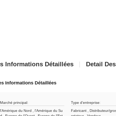
s Informations Détaillées
Detail Des
es Informations Détaillées
Marché principal:
Type d'entreprise:
l'Amérique du Nord , l'Amérique du Su
Fabricant , Distributeur/gros
d , Europe de l'Ouest , Europe de l'Est
ortateur , Vendeur