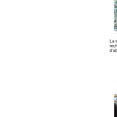
La s
rech
d'a