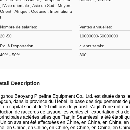
, l'Asie orientale , Asie du Sud , Moyen-
Orient , Afrique , Océanie , Internationa
l
Nombre de salariés:
Ventes annuelles:
20~50
10000000-50000000
P.c. à l'exportation:
clients servis:
40% - 50%
300
etail Description
gzhou Baoyang Pipeline Equipment Co., Ltd. est située dans le
gcun, dans la province du Hebei, la base des équipements de p
 un capital social de 10 millions de yuansIl s'agit d'une entrepr
duction de raccords de tuyaux, les ventes et l'exportation.et a 
principales aciéries telles que Tianjin SeamlessIl a été établi q
l'Union avaient été effectuées en Chine, en Chine, en Chine, e
ne, en Chine, en Chine, en Chine, en Chine, en Chine, en Chin