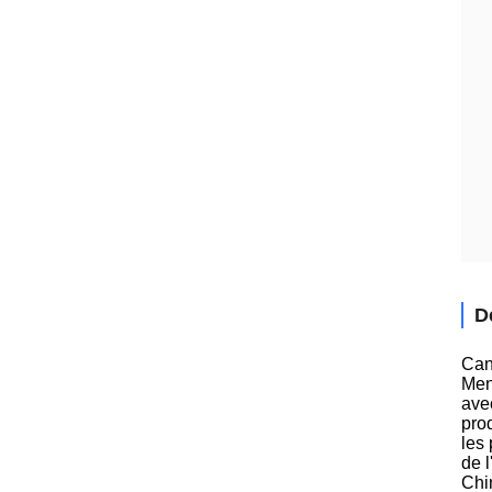
D
Can
Men
avec
pro
les 
de 
Chi