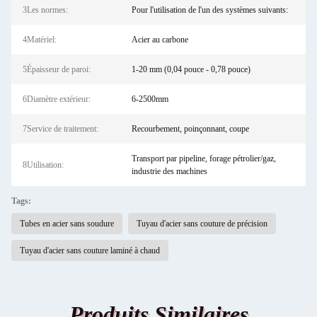
3Les normes:
Pour l'utilisation de l'un des systèmes suivants:
4Matériel:
Acier au carbone
5Épaisseur de paroi:
1-20 mm (0,04 pouce - 0,78 pouce)
6Diamètre extérieur:
6-2500mm
7Service de traitement:
Recourbement, poinçonnant, coupe
Transport par pipeline, forage pétrolier/gaz,
8Utilisation:
industrie des machines
Tags:
Tubes en acier sans soudure
Tuyau d'acier sans couture de précision
Tuyau d'acier sans couture laminé à chaud
Produits Similaires