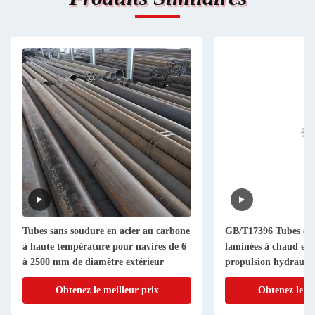
Tubes sans soudure en acier au carbone
GB/T17396 Tubes en 
à haute température pour navires de 6
laminées à chaud en a
à 2500 mm de diamètre extérieur
propulsion hydrauli
Obtenez le meilleur prix
Obtenez le me