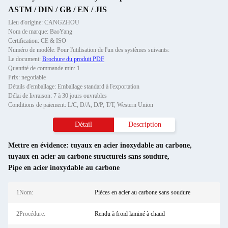
ASTM / DIN / GB / EN / JIS
Lieu d'origine: CANGZHOU
Nom de marque: BaoYang
Certification: CE & ISO
Numéro de modèle: Pour l'utilisation de l'un des systèmes suivants:
Le document:
Brochure du produit PDF
Quantité de commande min: 1
Prix: negotiable
Détails d'emballage: Emballage standard à l'exportation
Délai de livraison: 7 à 30 jours ouvrables
Conditions de paiement: L/C, D/A, D/P, T/T, Western Union
Détail
Description
Mettre en évidence:
tuyaux en acier inoxydable au carbone
,
tuyaux en acier au carbone structurels sans soudure
,
Pipe en acier inoxydable au carbone
1Nom:
Pièces en acier au carbone sans soudure
2Procédure:
Rendu à froid laminé à chaud