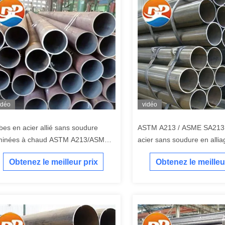
idéo
vidéo
bes en acier allié sans soudure
ASTM A213 / ASME SA213 
minées à chaud ASTM A213/ASME
acier sans soudure en alliag
213 T23 T91 T92
tirée à froid
Obtenez le meilleur prix
Obtenez le meilleu