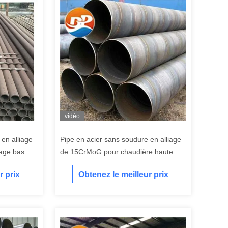
vidéo
en alliage
Pipe en acier sans soudure en alliage
iage bas
de 15CrMoG pour chaudière haute
pression
r prix
Obtenez le meilleur prix