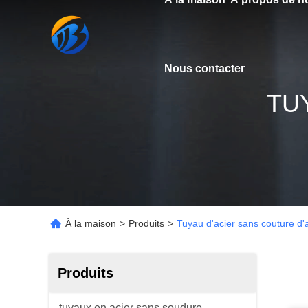
Nous contacter
TU
À la maison
>
Produits
>
Tuyau d'acier sans couture d'a
Produits
tuyaux en acier sans soudure