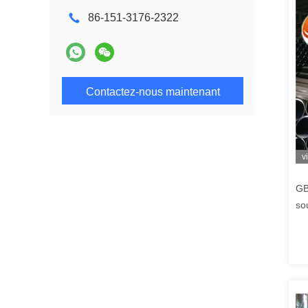
86-151-3176-2322
Contactez-nous maintenant
v
GB
so
all