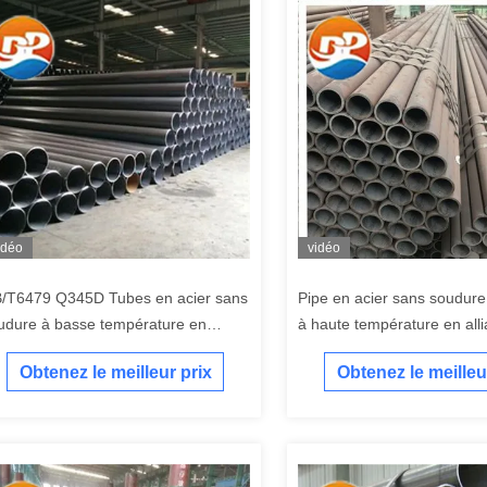
idéo
vidéo
/T6479 Q345D Tubes en acier sans
Pipe en acier sans soudure 
udure à basse température en
à haute température en all
iage
GOST 15X5M 15X1M
Obtenez le meilleur prix
Obtenez le meilleu