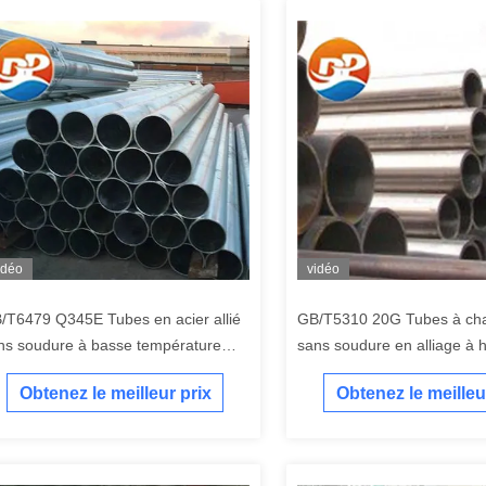
idéo
vidéo
/T6479 Q345E Tubes en acier allié
GB/T5310 20G Tubes à ch
ns soudure à basse température
sans soudure en alliage à 
aisseur de paroi 1-30 mm
pression
Obtenez le meilleur prix
Obtenez le meilleu