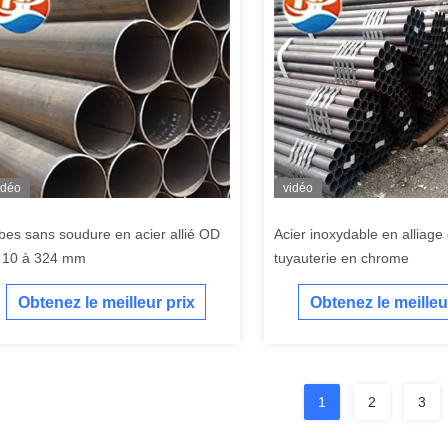
idéo
vidéo
bes sans soudure en acier allié OD
Acier inoxydable en alliage 
 10 à 324 mm
tuyauterie en chrome
Obtenez le meilleur prix
Obtenez le meilleu
1
2
3