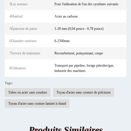
3Les normes:
Pour l'utilisation de l'un des systèmes suivants:
4Matériel:
Acier au carbone
5Épaisseur de paroi:
1-20 mm (0,04 pouce - 0,78 pouce)
6Diamètre extérieur:
6-2500mm
7Service de traitement:
Recourbement, poinçonnant, coupe
Transport par pipeline, forage pétrolier/gaz,
8Utilisation:
industrie des machines
Tags:
Tubes en acier sans soudure
Tuyau d'acier sans couture de précision
Tuyau d'acier sans couture laminé à chaud
Produits Similaires