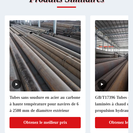
Tubes sans soudure en acier au carbone
GB/T17396 Tubes en 
à haute température pour navires de 6
laminées à chaud en a
à 2500 mm de diamètre extérieur
propulsion hydrauli
Obtenez le meilleur prix
Obtenez le me