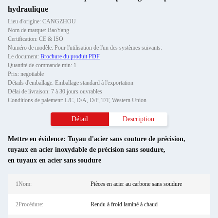
hydraulique
Lieu d'origine: CANGZHOU
Nom de marque: BaoYang
Certification: CE & ISO
Numéro de modèle: Pour l'utilisation de l'un des systèmes suivants:
Le document:
Brochure du produit PDF
Quantité de commande min: 1
Prix: negotiable
Détails d'emballage: Emballage standard à l'exportation
Délai de livraison: 7 à 30 jours ouvrables
Conditions de paiement: L/C, D/A, D/P, T/T, Western Union
Détail
Description
Mettre en évidence:
Tuyau d'acier sans couture de précision
,
tuyaux en acier inoxydable de précision sans soudure
,
en tuyaux en acier sans soudure
1Nom:
Pièces en acier au carbone sans soudure
2Procédure:
Rendu à froid laminé à chaud