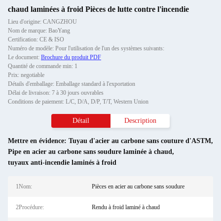
chaud laminées à froid Pièces de lutte contre l'incendie
Lieu d'origine: CANGZHOU
Nom de marque: BaoYang
Certification: CE & ISO
Numéro de modèle: Pour l'utilisation de l'un des systèmes suivants:
Le document:
Brochure du produit PDF
Quantité de commande min: 1
Prix: negotiable
Détails d'emballage: Emballage standard à l'exportation
Délai de livraison: 7 à 30 jours ouvrables
Conditions de paiement: L/C, D/A, D/P, T/T, Western Union
Détail
Description
Mettre en évidence:
Tuyau d'acier au carbone sans couture d'ASTM
,
Pipe en acier au carbone sans soudure laminée à chaud
,
tuyaux anti-incendie laminés à froid
1Nom:
Pièces en acier au carbone sans soudure
2Procédure:
Rendu à froid laminé à chaud