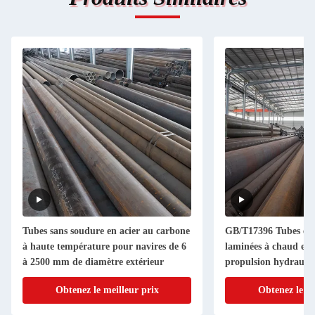
Tubes sans soudure en acier au carbone
GB/T17396 Tubes en 
à haute température pour navires de 6
laminées à chaud en a
à 2500 mm de diamètre extérieur
propulsion hydrauli
Obtenez le meilleur prix
Obtenez le me