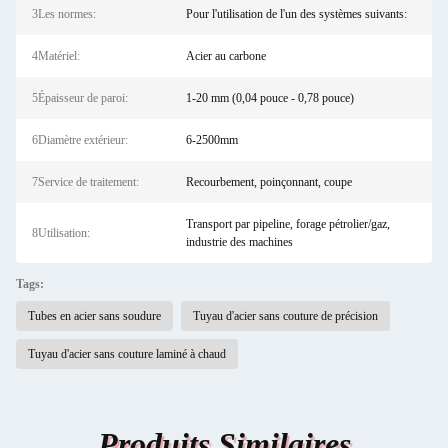
3Les normes:
Pour l'utilisation de l'un des systèmes suivants:
4Matériel:
Acier au carbone
5Épaisseur de paroi:
1-20 mm (0,04 pouce - 0,78 pouce)
6Diamètre extérieur:
6-2500mm
7Service de traitement:
Recourbement, poinçonnant, coupe
Transport par pipeline, forage pétrolier/gaz,
8Utilisation:
industrie des machines
Tags:
Tubes en acier sans soudure
Tuyau d'acier sans couture de précision
Tuyau d'acier sans couture laminé à chaud
Produits Similaires