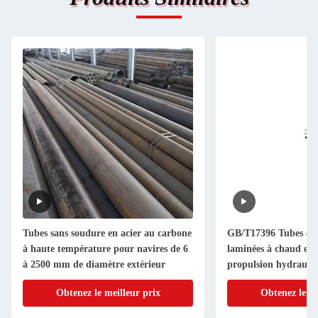
Tubes sans soudure en acier au carbone
GB/T17396 Tubes en 
à haute température pour navires de 6
laminées à chaud en a
à 2500 mm de diamètre extérieur
propulsion hydrauli
Obtenez le meilleur prix
Obtenez le me