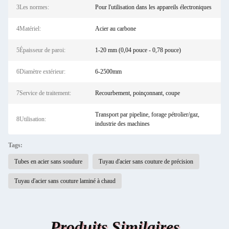
3Les normes:
Pour l'utilisation dans les appareils électroniques
4Matériel:
Acier au carbone
5Épaisseur de paroi:
1-20 mm (0,04 pouce - 0,78 pouce)
6Diamètre extérieur:
6-2500mm
7Service de traitement:
Recourbement, poinçonnant, coupe
Transport par pipeline, forage pétrolier/gaz,
8Utilisation:
industrie des machines
Tags:
Tubes en acier sans soudure
Tuyau d'acier sans couture de précision
Tuyau d'acier sans couture laminé à chaud
Produits Similaires