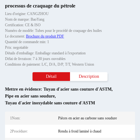
processus de craquage du pétrole
Lieu d'origine: CANGZHOU
Nom de marque: BaoYang
Certification: CE & ISO
Numéro de modèle: Tubes pour le procédé de craquage des huiles
Le document:
Brochure du produit PDF
Quantité de commande min: 1
Prix: negotiable
Détails d'emballage: Emballage standard à l'exportation
Délai de livraison: 7 à 30 jours ouvrables
Conditions de paiement: L/C, D/A, D/P, T/T, Western Union
Détail
Description
Mettre en évidence:
Tuyau d'acier sans couture d'ASTM
,
Pipe en acier sans soudure
,
Tuyau d'acier inoxydable sans couture d'ASTM
1Nom:
Pièces en acier au carbone sans soudure
2Procédure:
Rendu à froid laminé à chaud