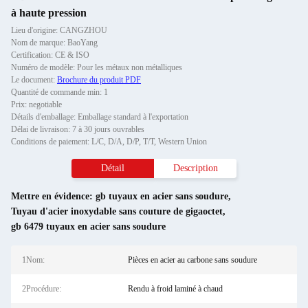
à haute pression
Lieu d'origine: CANGZHOU
Nom de marque: BaoYang
Certification: CE & ISO
Numéro de modèle: Pour les métaux non métalliques
Le document:
Brochure du produit PDF
Quantité de commande min: 1
Prix: negotiable
Détails d'emballage: Emballage standard à l'exportation
Délai de livraison: 7 à 30 jours ouvrables
Conditions de paiement: L/C, D/A, D/P, T/T, Western Union
Détail
Description
Mettre en évidence:
gb tuyaux en acier sans soudure
,
Tuyau d'acier inoxydable sans couture de gigaoctet
,
gb 6479 tuyaux en acier sans soudure
1Nom:
Pièces en acier au carbone sans soudure
2Procédure:
Rendu à froid laminé à chaud