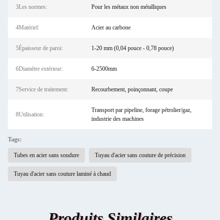
3Les normes:
Pour les métaux non métalliques
4Matériel:
Acier au carbone
5Épaisseur de paroi:
1-20 mm (0,04 pouce - 0,78 pouce)
6Diamètre extérieur:
6-2500mm
7Service de traitement:
Recourbement, poinçonnant, coupe
Transport par pipeline, forage pétrolier/gaz,
8Utilisation:
industrie des machines
Tags:
Tubes en acier sans soudure
Tuyau d'acier sans couture de précision
Tuyau d'acier sans couture laminé à chaud
Produits Similaires