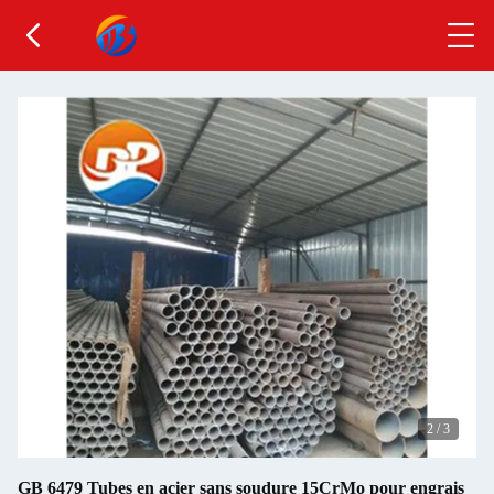
2
/
3
GB 6479 Tubes en acier sans soudure 15CrMo pour engrais