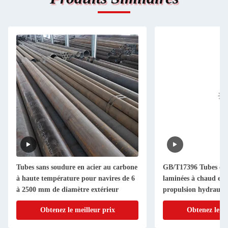
Tubes sans soudure en acier au carbone
GB/T17396 Tubes en 
à haute température pour navires de 6
laminées à chaud en a
à 2500 mm de diamètre extérieur
propulsion hydrauli
Obtenez le meilleur prix
Obtenez le me