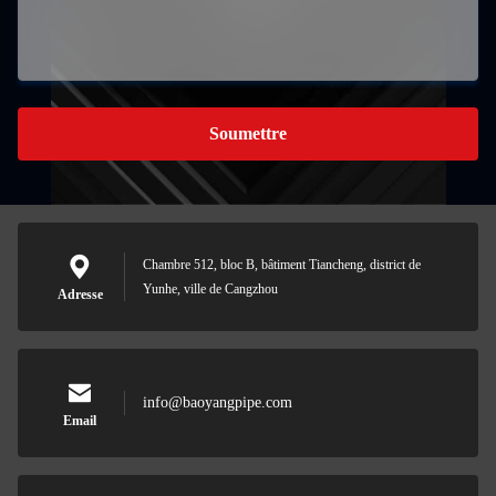
Soumettre
Chambre 512, bloc B, bâtiment Tiancheng, district de
Yunhe, ville de Cangzhou
Adresse
info@baoyangpipe.com
Email