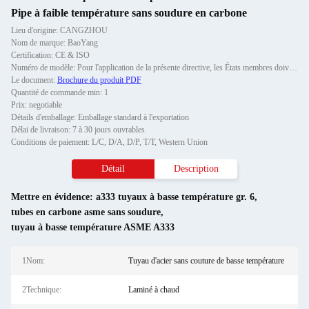
Pipe à faible température sans soudure en carbone
Lieu d'origine: CANGZHOU
Nom de marque: BaoYang
Certification: CE & ISO
Numéro de modèle: Pour l'application de la présente directive, les États membres doivent fournir aux autorités compéte
Le document:
Brochure du produit PDF
Quantité de commande min: 1
Prix: negotiable
Détails d'emballage: Emballage standard à l'exportation
Délai de livraison: 7 à 30 jours ouvrables
Conditions de paiement: L/C, D/A, D/P, T/T, Western Union
Détail
Description
Mettre en évidence:
a333 tuyaux à basse température gr. 6
,
tubes en carbone asme sans soudure
,
tuyau à basse température ASME A333
1Nom:
Tuyau d'acier sans couture de basse température
2Technique:
Laminé à chaud