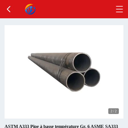
2
/
2
ASTM A333 Pipe à basse température Gr. 6 ASME SA333