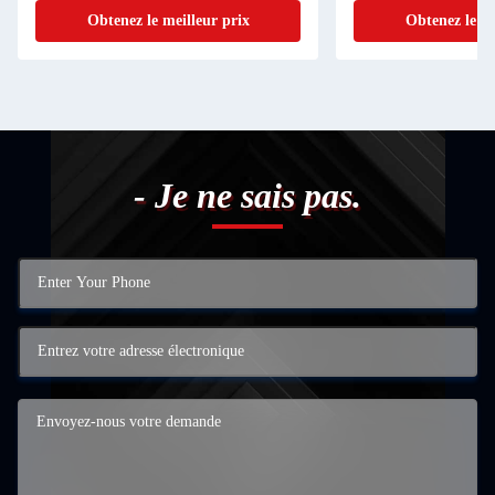
Obtenez le meilleur prix
Obtenez le me
- Je ne sais pas.