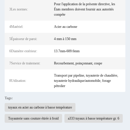
Pour l'application de la présente directive, les
3Les normes:
États membres doivent fournir aux autorités
compéte
4Matériel:
Acier au carbone
5Épaisseur de paroi:
4 mm à 150 mm
6Diamètre extérieur:
13.7mm-609.6mm
7Service de traitement:
Recourbement, poinçonnant, coupe
Transport par pipeline, tuyauterie de chaudière,
8Utilisation:
tuyauterie hydraulique/automobile, forage
pétrolier
Tags:
tuyaux en acier au carbone à basse température
Tuyauterie sans couture étirée à froid
a333 tuyaux à basse température gr. 6