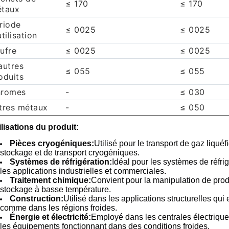
≤ 170
≤ 170
taux
riode
≤ 0025
≤ 0025
utilisation
ufre
≤ 0025
≤ 0025
autres
≤ 055
≤ 055
oduits
romes
-
≤ 030
tres métaux
-
≤ 050
ilisations du produit:
Pièces cryogéniques:
Utilisé pour le transport de gaz liqu
stockage et de transport cryogéniques.
Systèmes de réfrigération:
Idéal pour les systèmes de réfri
les applications industrielles et commerciales.
Traitement chimique:
Convient pour la manipulation de prod
stockage à basse température.
Construction:
Utilisé dans les applications structurelles qu
comme dans les régions froides.
Énergie et électricité:
Employé dans les centrales électriques
les équipements fonctionnant dans des conditions froides.