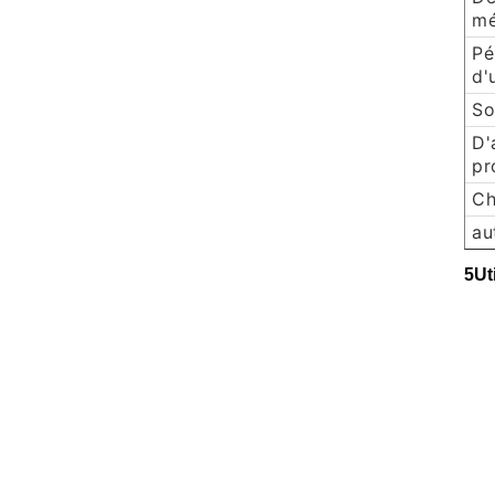
mé
Pé
d'
So
D'
pr
Ch
au
5Ut