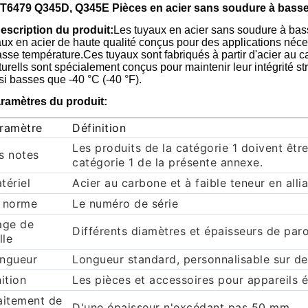
T6479 Q345D, Q345E Pièces en acier sans soudure à basse
Description du produit:
Les tuyaux en acier sans soudure à b
aux en acier de haute qualité conçus pour des applications né
sse température.Ces tuyaux sont fabriqués à partir d'acier au ca
tureIls sont spécialement conçus pour maintenir leur intégrité s
si basses que -40 °C (-40 °F).
ramètres du produit:
ramètre
Définition
Les produits de la catégorie 1 doivent êtr
s notes
catégorie 1 de la présente annexe.
tériel
Acier au carbone et à faible teneur en alli
 norme
Le numéro de série
age de
Différents diamètres et épaisseurs de par
lle
ngueur
Longueur standard, personnalisable sur 
nition
Les pièces et accessoires pour appareils 
aitement de
D'une épaisseur n'excédant pas 50 mm