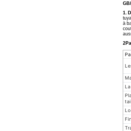
GB/
1. 
tuy
à ba
cou
aus
2Pa
Pa
Le
Ma
La
Pl
tai
Lo
Fi
Tr