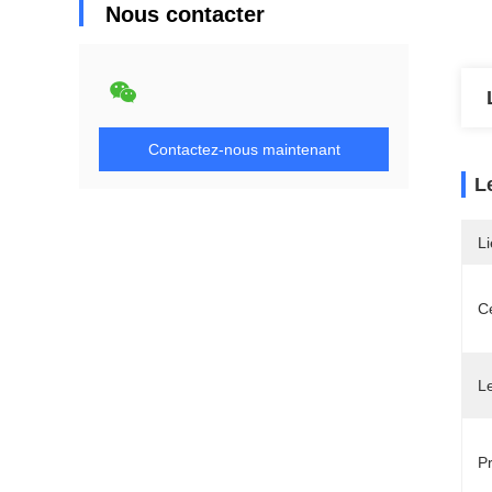
Nous contacter
Contactez-nous maintenant
L
Li
Ce
L
P