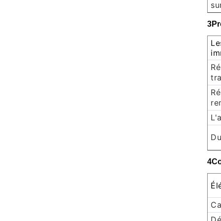
su
3Pr
Le
im
Ré
tr
Ré
re
L'
Du
4Co
Él
Ca
Dé