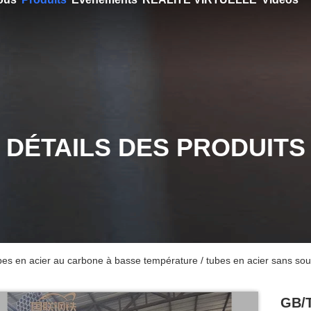
DÉTAILS DES PRODUITS
 en acier au carbone à basse température / tubes en acier sans so
GB/T