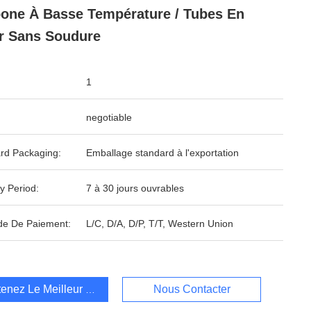
one À Basse Température / Tubes En
r Sans Soudure
1
negotiable
rd Packaging:
Emballage standard à l'exportation
y Period:
7 à 30 jours ouvrables
e De Paiement:
L/C, D/A, D/P, T/T, Western Union
enez Le Meilleur Prix
Nous Contacter