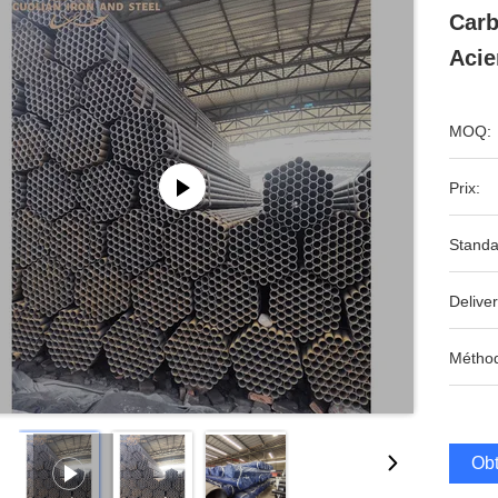
Carb
Acie
MOQ:
Prix:
Standa
Deliver
Méthod
Obt