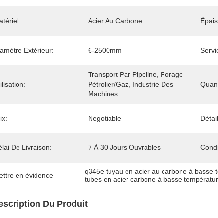
tériel:
Acier Au Carbone
Épais
amètre Extérieur:
6-2500mm
Servi
Transport Par Pipeline, Forage 
ilisation:
Pétrolier/gaz, Industrie Des 
Quan
Machines
ix:
Negotiable
Détai
lai De Livraison:
7 À 30 Jours Ouvrables
Condi
q345e tuyau en acier au carbone à basse 
ettre en évidence:
tubes en acier carbone à basse températu
escription Du Produit