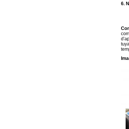
6. 
Con
com
d'a
tuy
tem
Ima