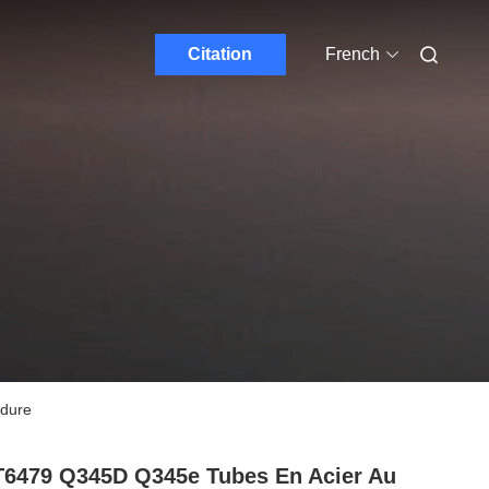
Citation
French
udure
6479 Q345D Q345e Tubes En Acier Au