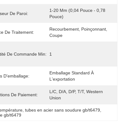
1-20 Mm (0,04 Pouce - 0,78 
seur De Paroi:
Pouce)
Recourbement, Poinçonnant, 
ce De Traitement:
Coupe
tité De Commande Min:
1
Emballage Standard À 
ls D'emballage:
L'exportation
L/C, D/A, D/P, T/T, Western 
tions De Paiement:
Union
température
, 
tubes en acier sans soudure gb/t6479
, 
re gb/t6479