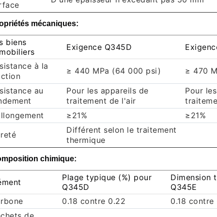
rface
opriétés mécaniques:
s biens
Exigence Q345D
Exigen
mobiliers
sistance à la
≥ 440 MPa (64 000 psi)
≥ 470 M
action
sistance au
Pour les appareils de
Pour les
ndement
traitement de l'air
traiteme
allongement
≥21%
≥21%
Différent selon le traitement
reté
thermique
mposition chimique:
Plage typique (%) pour
Dimension t
ément
Q345D
Q345E
rbone
0.18 contre 0.22
0.18 contre
chets de