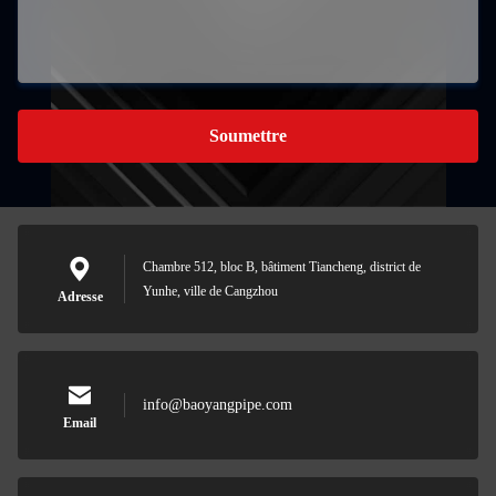
Soumettre
Chambre 512, bloc B, bâtiment Tiancheng, district de
Yunhe, ville de Cangzhou
Adresse
info@baoyangpipe.com
Email