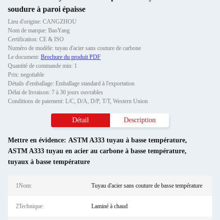
soudure à paroi épaisse
Lieu d'origine: CANGZHOU
Nom de marque: BaoYang
Certification: CE & ISO
Numéro de modèle: tuyau d'acier sans couture de carbone
Le document:
Brochure du produit PDF
Quantité de commande min: 1
Prix: negotiable
Détails d'emballage: Emballage standard à l'exportation
Délai de livraison: 7 à 30 jours ouvrables
Conditions de paiement: L/C, D/A, D/P, T/T, Western Union
Détail
Description
Mettre en évidence:
ASTM A333 tuyau à basse température
,
ASTM A333 tuyau en acier au carbone à basse température
,
tuyaux à basse température
1Nom:
Tuyau d'acier sans couture de basse température
2Technique:
Laminé à chaud