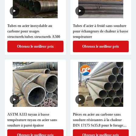
Tubes en acier inoxydable au
Tubes d'acier à froid sans soudure
carbone pour usages
pour échangeurs de chaleur à basse
structurels/tubes structurels A500
température
Obtenez le meilleur prix
Obtenez le meilleur prix
ASTM A333 tuyau à basse
Pièces en acier au carbone sans
température tuyau en acier sans
soudure résistantes à la chaleur
soudure à paroi épaisse
DIN 17175 St35.8 pour le forage
pétrolier / gazier
Obtenez le meilleur prix
Obtenez le meilleur prix