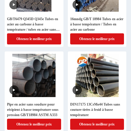
GB/T6479 Q345D Q345e Tubes en
16mndg GB/T 18984 Tubes en acier
acier au carbone à basse
à basse température / Tubes en
température / tubes en acier sans
acier au carbone
soudure
Obtenez le meilleur prix
Obtenez le meilleur prix
Pipe en acier sans soudure pour
DIN17175 13CrMo44 Tubes sans
récipient à basse température sous
couture tirées à froid à basse
pression GB/T18984 ASTM A333
température
Obtenez le meilleur prix
Obtenez le meilleur prix