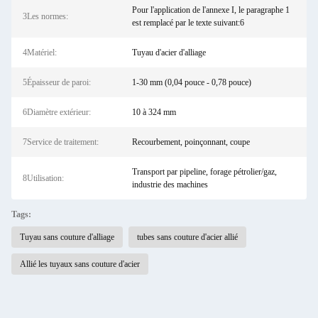
Pour l'application de l'annexe I, le paragraphe 1
3Les normes:
est remplacé par le texte suivant:6
4Matériel:
Tuyau d'acier d'alliage
5Épaisseur de paroi:
1-30 mm (0,04 pouce - 0,78 pouce)
6Diamètre extérieur:
10 à 324 mm
7Service de traitement:
Recourbement, poinçonnant, coupe
Transport par pipeline, forage pétrolier/gaz,
8Utilisation:
industrie des machines
Tags:
Tuyau sans couture d'alliage
tubes sans couture d'acier allié
Allié les tuyaux sans couture d'acier