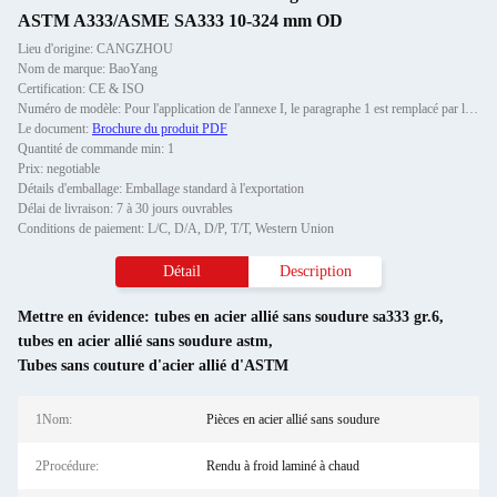
ASTM A333/ASME SA333 10-324 mm OD
Lieu d'origine: CANGZHOU
Nom de marque: BaoYang
Certification: CE & ISO
Numéro de modèle: Pour l'application de l'annexe I, le paragraphe 1 est remplacé par le texte suivant:6
Le document:
Brochure du produit PDF
Quantité de commande min: 1
Prix: negotiable
Détails d'emballage: Emballage standard à l'exportation
Délai de livraison: 7 à 30 jours ouvrables
Conditions de paiement: L/C, D/A, D/P, T/T, Western Union
Détail
Description
Mettre en évidence:
tubes en acier allié sans soudure sa333 gr.6
,
tubes en acier allié sans soudure astm
,
Tubes sans couture d'acier allié d'ASTM
1Nom:
Pièces en acier allié sans soudure
2Procédure:
Rendu à froid laminé à chaud