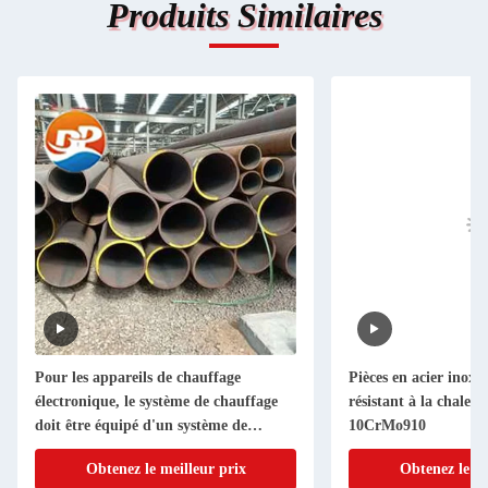
Produits Similaires
Pour les appareils de chauffage
Pièces en acier inoxy
électronique, le système de chauffage
résistant à la chaleu
doit être équipé d'un système de
10CrMo910
chauffage électronique.
Obtenez le meilleur prix
Obtenez le me