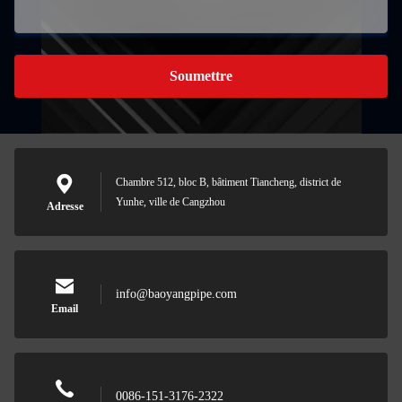
Soumettre
Chambre 512, bloc B, bâtiment Tiancheng, district de
Yunhe, ville de Cangzhou
Adresse
info@baoyangpipe.com
Email
0086-151-3176-2322