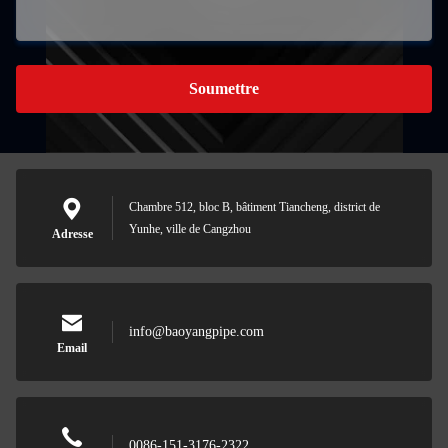
Soumettre
Chambre 512, bloc B, bâtiment Tiancheng, district de
Yunhe, ville de Cangzhou
Adresse
info@baoyangpipe.com
Email
0086-151-3176-2322