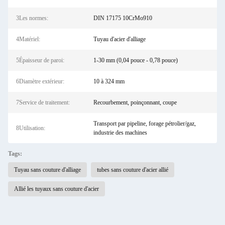
3Les normes:
DIN 17175 10CrMo910
4Matériel:
Tuyau d'acier d'alliage
5Épaisseur de paroi:
1-30 mm (0,04 pouce - 0,78 pouce)
6Diamètre extérieur:
10 à 324 mm
7Service de traitement:
Recourbement, poinçonnant, coupe
Transport par pipeline, forage pétrolier/gaz,
8Utilisation:
industrie des machines
Tags:
Tuyau sans couture d'alliage
tubes sans couture d'acier allié
Allié les tuyaux sans couture d'acier