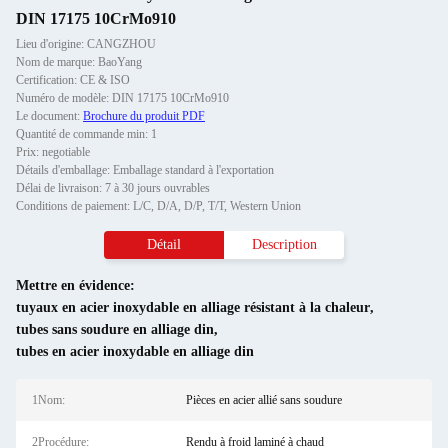
DIN 17175 10CrMo910
Lieu d'origine: CANGZHOU
Nom de marque: BaoYang
Certification: CE & ISO
Numéro de modèle: DIN 17175 10CrMo910
Le document:
Brochure du produit PDF
Quantité de commande min: 1
Prix: negotiable
Détails d'emballage: Emballage standard à l'exportation
Délai de livraison: 7 à 30 jours ouvrables
Conditions de paiement: L/C, D/A, D/P, T/T, Western Union
Détail
Description
Mettre en évidence:
tuyaux en acier inoxydable en alliage résistant à la chaleur
,
tubes sans soudure en alliage din
,
tubes en acier inoxydable en alliage din
1Nom:
Pièces en acier allié sans soudure
2Procédure:
Rendu à froid laminé à chaud