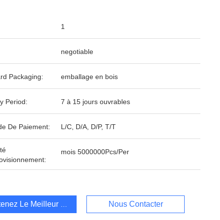
1
negotiable
rd Packaging:
emballage en bois
y Period:
7 à 15 jours ouvrables
e De Paiement:
L/C, D/A, D/P, T/T
té
mois 5000000Pcs/Per
ovisionnement:
enez Le Meilleur Prix
Nous Contacter