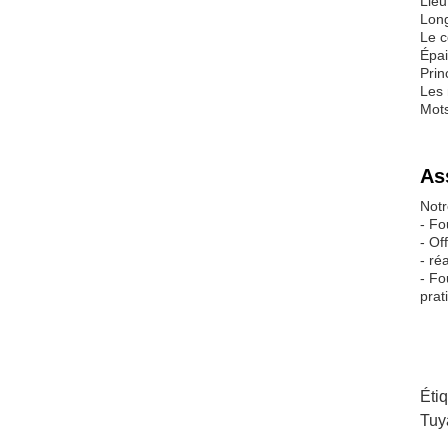
Lieu
Long
Le c
Épa
Prin
Les
Mots
As
Notr
- Fo
- Of
- ré
- Fo
prat
Éti
Tuy