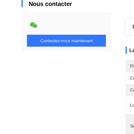
Nous contacter
Contactez-nous maintenant
L
Pl
Ce
C
L
S