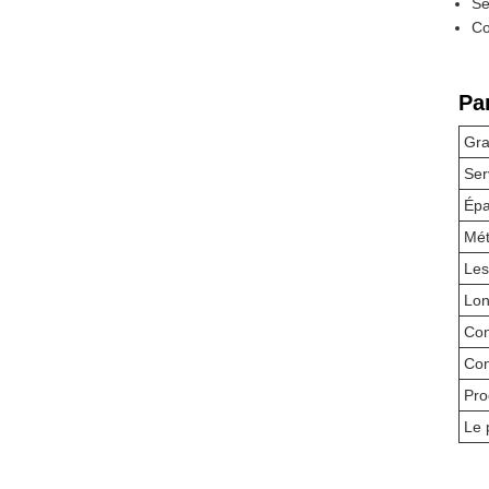
Se
Co
Pa
Gr
Ser
Épa
Mét
Les
Lon
Con
Con
Pro
Le 