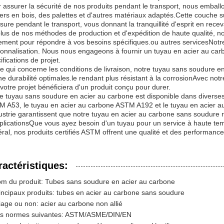
 assurer la sécurité de nos produits pendant le transport, nous emba
iers en bois, des palettes et d'autres matériaux adaptés.Cette couche
sure pendant le transport, vous donnant la tranquillité d'esprit en re
lus de nos méthodes de production et d'expédition de haute qualité,
tement pour répondre à vos besoins spécifiques.ou autres servicesNotr
onnalisation. Nous nous engageons à fournir un tuyau en acier au car
ifications de projet.
e qui concerne les conditions de livraison, notre tuyau sans soudure e
ne durabilité optimales.le rendant plus résistant à la corrosionAvec not
votre projet bénéficiera d'un produit conçu pour durer.
e tuyau sans soudure en acier au carbone est disponible dans diverses 
 A53, le tuyau en acier au carbone ASTM A192 et le tuyau en acier a
dustrie garantissent que notre tuyau en acier au carbone sans soudure
plicationsQue vous ayez besoin d'un tuyau pour un service à haute tem
ral, nos produits certifiés ASTM offrent une qualité et des performance
ractéristiques:
m du produit: Tubes sans soudure en acier au carbone
incipaux produits: tubes en acier au carbone sans soudure
liage ou non: acier au carbone non allié
s normes suivantes: ASTM/ASME/DIN/EN