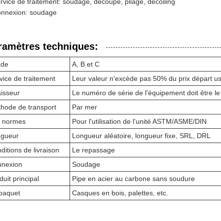
rvice de traitement: soudage, découpe, pliage, décoiling
nnexion: soudage
ramètres techniques:
ade
A, B et C
vice de traitement
Leur valeur n'excède pas 50% du prix départ us
isseur
Le numéro de série de l'équipement doit être l
hode de transport
Par mer
 normes
Pour l'utilisation de l'unité ASTM/ASME/DIN
gueur
Longueur aléatoire, longueur fixe, SRL, DRL
ditions de livraison
Le repassage
nexion
Soudage
duit principal
Pipe en acier au carbone sans soudure
paquet
Casques en bois, palettes, etc.