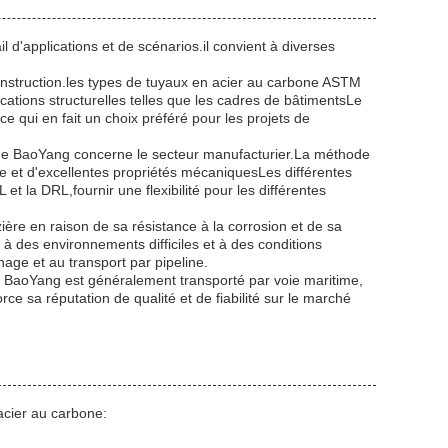
l d'applications et de scénarios.il convient à diverses
 construction.les types de tuyaux en acier au carbone ASTM
ations structurelles telles que les cadres de bâtimentsLe
ce qui en fait un choix préféré pour les projets de
one BaoYang concerne le secteur manufacturier.La méthode
 et d'excellentes propriétés mécaniquesLes différentes
 et la DRL,fournir une flexibilité pour les différentes
zière en raison de sa résistance à la corrosion et de sa
à des environnements difficiles et à des conditions
nage et au transport par pipeline.
e BaoYang est généralement transporté par voie maritime,
rce sa réputation de qualité et de fiabilité sur le marché
acier au carbone: