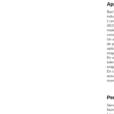
Ap
BaoY
indu
L'un
A519
maté
cons
Un a
de p
opti
exig
En o
tolé
exig
En c
assu
mond
Pe
Serv
Nom