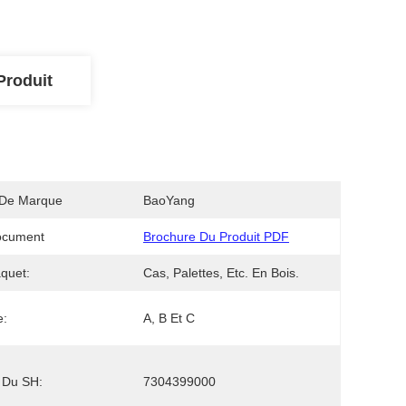
Produit
De Marque
BaoYang
ocument
Brochure Du Produit PDF
quet:
Cas, Palettes, Etc. En Bois.
e:
A, B Et C
 Du SH:
7304399000