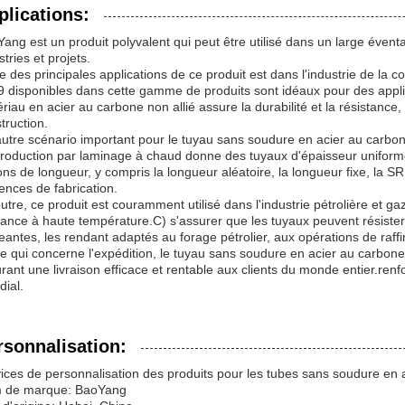
plications:
ang est un produit polyvalent qui peut être utilisé dans un large éventai
stries et projets.
e des principales applications de ce produit est dans l'industrie de la
 disponibles dans cette gamme de produits sont idéaux pour des applic
riau en acier au carbone non allié assure la durabilité et la résistance, 
truction.
utre scénario important pour le tuyau sans soudure en acier au carb
roduction par laminage à chaud donne des tuyaux d'épaisseur uniforme
ons de longueur, y compris la longueur aléatoire, la longueur fixe, la SRL
ences de fabrication.
utre, ce produit est couramment utilisé dans l'industrie pétrolière et ga
rance à haute température.C) s'assurer que les tuyaux peuvent résister 
eantes, les rendant adaptés au forage pétrolier, aux opérations de raffi
e qui concerne l'expédition, le tuyau sans soudure en acier au carbon
rant une livraison efficace et rentable aux clients du monde entier.renfo
ial.
rsonnalisation:
ices de personnalisation des produits pour les tubes sans soudure en 
 de marque: BaoYang