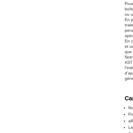
Pour
boît
ou u
En p
trai
pers
spéc
En c
et u
que 
Notr
ASTM
l'in
d'ap
géné
Ca
No
Pr
al
Le