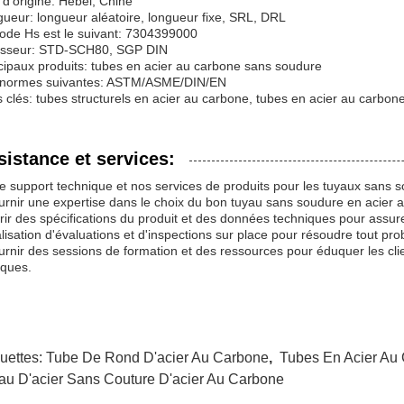
 d'origine: Hebei, Chine
ueur: longueur aléatoire, longueur fixe, SRL, DRL
ode Hs est le suivant: 7304399000
isseur: STD-SCH80, SGP DIN
cipaux produits: tubes en acier au carbone sans soudure
 normes suivantes: ASTM/ASME/DIN/EN
 clés: tubes structurels en acier au carbone, tubes en acier au car
sistance et services:
e support technique et nos services de produits pour les tuyaux sans
urnir une expertise dans le choix du bon tuyau sans soudure en acier 
frir des spécifications du produit et des données techniques pour assurer
alisation d'évaluations et d'inspections sur place pour résoudre tout p
urnir des sessions de formation et des ressources pour éduquer les clie
iques.
quettes:
Tube De Rond D'acier Au Carbone
,
Tubes En Acier Au
au D'acier Sans Couture D'acier Au Carbone