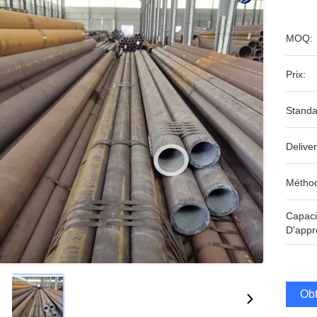
MOQ:
Prix:
Standa
Deliver
Méthod
Capaci
D'appr
Obt