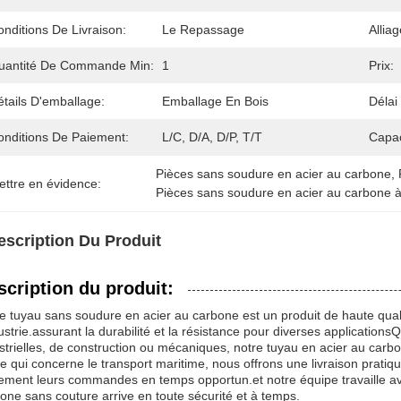
nditions De Livraison:
Le Repassage
Allia
uantité De Commande Min:
1
Prix:
tails D'emballage:
Emballage En Bois
Délai
onditions De Paiement:
L/C, D/A, D/P, T/T
Capac
Pièces sans soudure en acier au carbone
, 
ettre en évidence:
Pièces sans soudure en acier au carbone à
escription Du Produit
scription du produit:
e tuyau sans soudure en acier au carbone est un produit de haute quali
dustrie.assurant la durabilité et la résistance pour diverses application
strielles, de construction ou mécaniques, notre tuyau en acier au carbon
e qui concerne le transport maritime, nous offrons une livraison pratiqu
lement leurs commandes en temps opportun.et notre équipe travaille av
one sans couture arrive en toute sécurité et à temps.