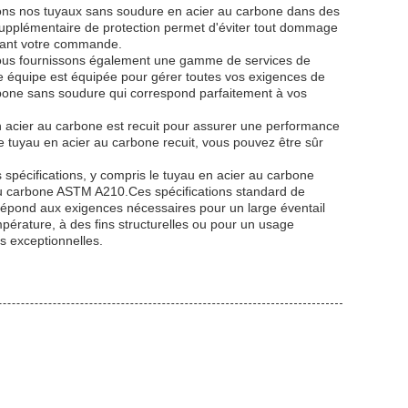
llons nos tuyaux sans soudure en acier au carbone dans des
 supplémentaire de protection permet d'éviter tout dommage
cevant votre commande.
 nous fournissons également une gamme de services de
e équipe est équipée pour gérer toutes vos exigences de
bone sans soudure qui correspond parfaitement à vos
n acier au carbone est recuit pour assurer une performance
re tuyau en acier au carbone recuit, vous pouvez être sûr
spécifications, y compris le tuyau en acier au carbone
u carbone ASTM A210.Ces spécifications standard de
 répond aux exigences nécessaires pour un large éventail
pérature, à des fins structurelles ou pour un usage
s exceptionnelles.