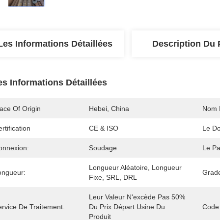
Les Informations Détaillées
Description Du 
es Informations Détaillées
ace Of Origin
Hebei, China
Nom 
rtification
CE & ISO
Le D
onnexion:
Soudage
Le Pa
Longueur Aléatoire, Longueur 
ongueur:
Grad
Fixe, SRL, DRL
Leur Valeur N'excède Pas 50% 
ervice De Traitement:
Du Prix Départ Usine Du 
Code
Produit