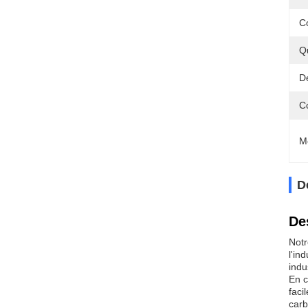
Co
Q
Dé
C
M
D
De
Notr
l'in
indu
En c
faci
carb