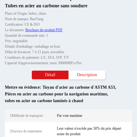
Tubes en acier au carbone sans soudure
Place of Origin: hebei, china
Nom de marque: BaoYang
Certification: CE & ISO
Le document:
Brochure du produit PDF
Quantité de commande min: 1
Prix: negotiable
Détails d'emballage: emballage en bois
Délai de livraison: 7 à 15 jours ouvrables
Conditions de paiement: L/C, D/A, D/P, T/T
Capacité d'approvisionnement: mois 5000000Pcs/Per
Détail
Description
Mettre en évidence:
Tuyau d'acier au carbone d'ASTM A53
,
Pièces en acier au carbone pour la navigation maritime
,
tubes en acier au carbone laminés à chaud
1Méthode de transport:
Par voie maritime
Leur valeur n'excède pas 50% du prix départ
2Service de traitement:
usine du produit