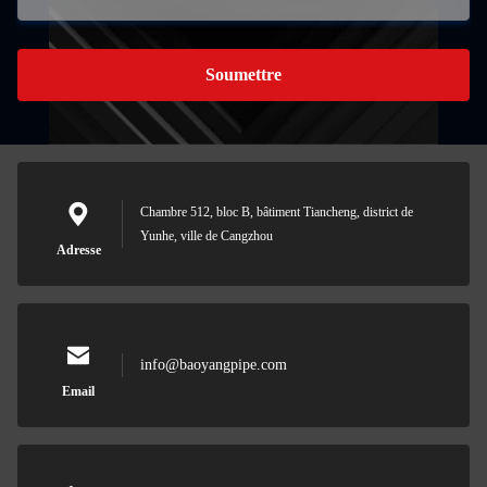
Soumettre
Chambre 512, bloc B, bâtiment Tiancheng, district de
Yunhe, ville de Cangzhou
Adresse
info@baoyangpipe.com
Email