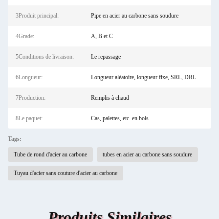
3Produit principal:
Pipe en acier au carbone sans soudure
4Grade:
A, B et C
5Conditions de livraison:
Le repassage
6Longueur:
Longueur aléatoire, longueur fixe, SRL, DRL
7Production:
Remplis à chaud
8Le paquet:
Cas, palettes, etc. en bois.
Tags:
Tube de rond d'acier au carbone
tubes en acier au carbone sans soudure
Tuyau d'acier sans couture d'acier au carbone
Produits Similaires