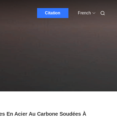
Citation
French
es En Acier Au Carbone Soudées À