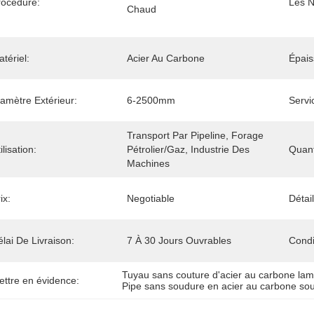
rocédure:
Les 
Chaud
tériel:
Acier Au Carbone
Épais
amètre Extérieur:
6-2500mm
Servi
Transport Par Pipeline, Forage 
ilisation:
Pétrolier/gaz, Industrie Des 
Quan
Machines
ix:
Negotiable
Détai
lai De Livraison:
7 À 30 Jours Ouvrables
Condi
Tuyau sans couture d'acier au carbone la
ettre en évidence:
Pipe sans soudure en acier au carbone so