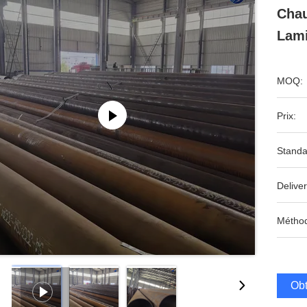
Chau
Lam
MOQ:
Prix:
Standa
Deliver
Méthod
Obt