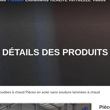
DÉTAILS DES PRODUITS
soudées à chaud Pièces en acier sans soudure laminées à chaud
Pièc