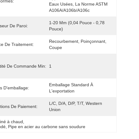
Normes:
Eaux Usées, La Norme ASTM 
A106A/A106b/A106c
1-20 Mm (0,04 Pouce - 0,78 
seur De Paroi:
Pouce)
Recourbement, Poinçonnant, 
ce De Traitement:
Coupe
tité De Commande Min:
1
Emballage Standard À 
ls D'emballage:
L'exportation
L/C, D/A, D/P, T/T, Western 
tions De Paiement:
Union
miné à chaud
, 
udé
, 
Pipe en acier au carbone sans soudure