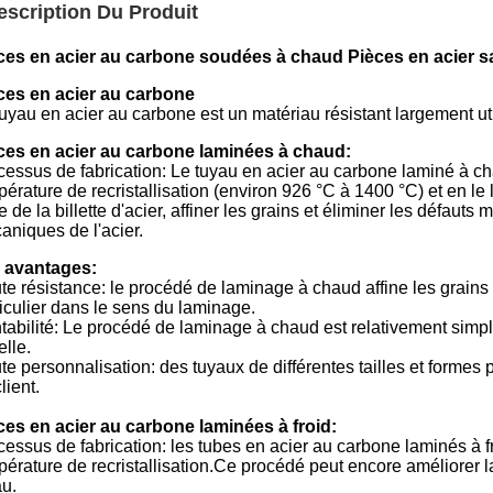
escription Du Produit
ces en acier au carbone soudées à chaud Pièces en acier 
ces en acier au carbone
tuyau en acier au carbone est un matériau résistant largement u
ces en acier au carbone laminées à chaud:
cessus de fabrication: Le tuyau en acier au carbone laminé à cha
érature de recristallisation (environ 926 °C à 1400 °C) et en le
e de la billette d'acier, affiner les grains et éliminer les défauts
aniques de l'acier.
 avantages:
te résistance: le procédé de laminage à chaud affine les grains 
ticulier dans le sens du laminage.
tabilité: Le procédé de laminage à chaud est relativement simpl
lle.
te personnalisation: des tuyaux de différentes tailles et formes
lient.
ces en acier au carbone laminées à froid:
cessus de fabrication: les tubes en acier au carbone laminés à f
érature de recristallisation.Ce procédé peut encore améliorer la
au.