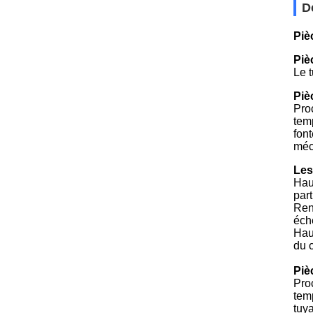
D
Piè
Piè
Le 
Piè
Pro
temp
font
méc
Les
Hau
par
Ren
éche
Hau
du c
Piè
Pro
temp
tuy