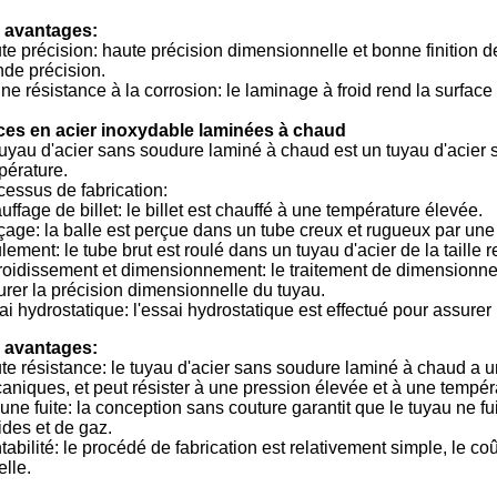
 avantages:
te précision: haute précision dimensionnelle et bonne finition
nde précision.
e résistance à la corrosion: le laminage à froid rend la surface 
ces en acier inoxydable laminées à chaud
tuyau d'acier sans soudure laminé à chaud est un tuyau d'acier 
pérature.
cessus de fabrication:
ffage de billet: le billet est chauffé à une température élevée.
çage: la balle est perçue dans un tube creux et rugueux par une
ement: le tube brut est roulé dans un tuyau d'acier de la taille
roidissement et dimensionnement: le traitement de dimensionnem
urer la précision dimensionnelle du tuyau.
i hydrostatique: l'essai hydrostatique est effectué pour assurer 
 avantages:
te résistance: le tuyau d'acier sans soudure laminé à chaud a u
aniques, et peut résister à une pression élevée et à une tempér
ne fuite: la conception sans couture garantit que le tuyau ne fui
ides et de gaz.
abilité: le procédé de fabrication est relativement simple, le coû
lle.