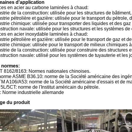
aines d'application
ces en acier au carbone laminées à chaud:
strie de la construction: utilisée pour les structures de bâtiment,
strie pétrolière et gazière: utilisée pour le transport du pétrole
strie chimique: utilisée pour transporter des liquides et des ga
truction navale: utilisée pour les structures et les systèmes de
ces en acier inoxydable laminées à chaud:
strie pétrolière et gazière: utilisée pour le transport de gaz et d
strie chimique: utilisée pour le transport de milieux chimiques 
strie de la construction: utilisée pour construire des structures 
truction navale: utilisé pour les systèmes de tuyauterie et les j
 normes:
T 8162/8163: Normes nationales chinoises.
norme ASME B36.10: norme de la Société américaine des ingén
M A106/A53: norme de la Société américaine d'essais et de ma
5L/5CT: norme de l'Institut américain du pétrole.
: Norme industrielle allemande
ge du produit