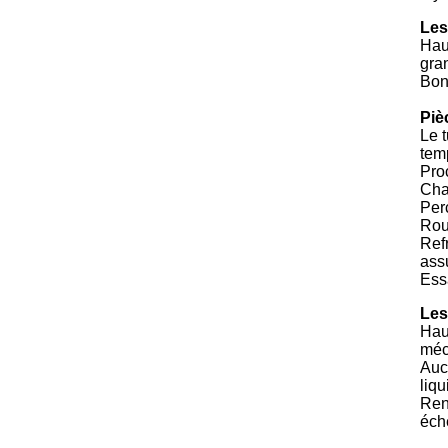
Les
Hau
gra
Bonn
Piè
Le 
tem
Pro
Chau
Per
Roul
Ref
ass
Essa
Les
Hau
méc
Aucu
liqu
Rent
éche