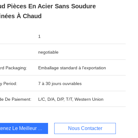
d Pièces En Acier Sans Soudure
inées À Chaud
1
negotiable
rd Packaging:
Emballage standard à l'exportation
y Period:
7 à 30 jours ouvrables
e De Paiement:
L/C, D/A, D/P, T/T, Western Union
enez Le Meilleur Prix
Nous Contacter