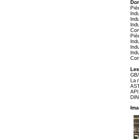
Dom
Piè
Indu
Indu
Indu
Cons
Piè
Indu
Indu
Indu
Cons
Les
GB/
La 
AST
API 
DIN
Ima