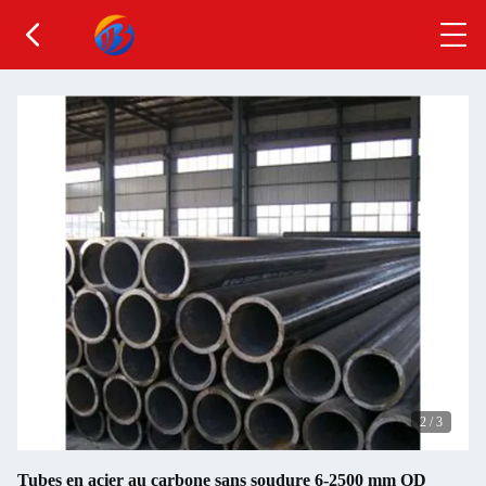
2
/
3
Tubes en acier au carbone sans soudure 6-2500 mm OD