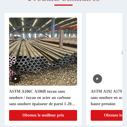
ASTM A106C A106B tuyau sans
ASTM A192 A179 A1
soudure / tuyau en acier au carbone
sans soudure en acie
sans soudure épaisseur de paroi 1-20
haute pression
mm
Obtenez le meilleur prix
Obtenez le me