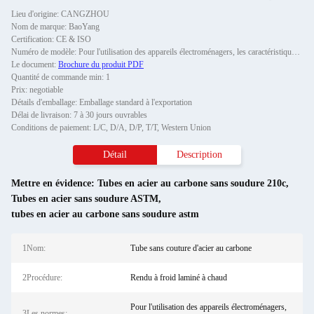
Lieu d'origine: CANGZHOU
Nom de marque: BaoYang
Certification: CE & ISO
Numéro de modèle: Pour l'utilisation des appareils électroménagers, les caractéristiques suivantes doivent être respec
Le document:
Brochure du produit PDF
Quantité de commande min: 1
Prix: negotiable
Détails d'emballage: Emballage standard à l'exportation
Délai de livraison: 7 à 30 jours ouvrables
Conditions de paiement: L/C, D/A, D/P, T/T, Western Union
Détail
Description
Mettre en évidence:
Tubes en acier au carbone sans soudure 210c
,
Tubes en acier sans soudure ASTM
,
tubes en acier au carbone sans soudure astm
1Nom:
Tube sans couture d'acier au carbone
2Procédure:
Rendu à froid laminé à chaud
Pour l'utilisation des appareils électroménagers,
3Les normes: