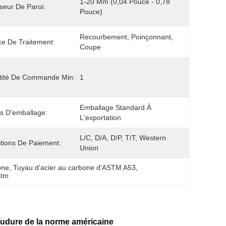
1-20 Mm (0,04 Pouce - 0,78 
seur De Paroi:
Pouce)
Recourbement, Poinçonnant, 
ce De Traitement:
Coupe
tité De Commande Min:
1
Emballage Standard À 
ls D'emballage:
L'exportation
L/C, D/A, D/P, T/T, Western 
tions De Paiement:
Union
one
, 
Tuyau d'acier au carbone d'ASTM A53
, 
stm
oudure de la norme américaine