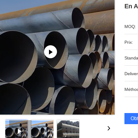
En A
MOQ:
Prix:
Standa
Deliver
Méthod
Obt