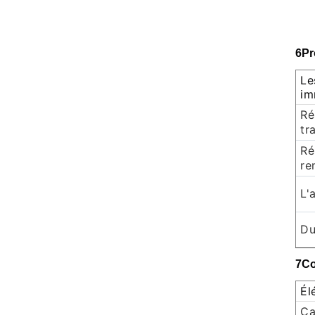
6Pr
Le
im
Ré
tr
Ré
re
L'
Du
7Co
Él
Ca