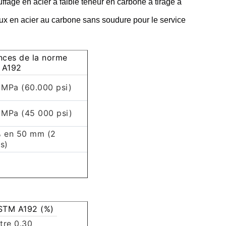
ffage en acier à faible teneur en carbone à tirage à
aux en acier au carbone sans soudure pour le service
nces de la norme
 A192
 MPa (60.000 psi)
 MPa (45 000 psi)
 en 50 mm (2
s)
STM A192 (%)
tre 0.30