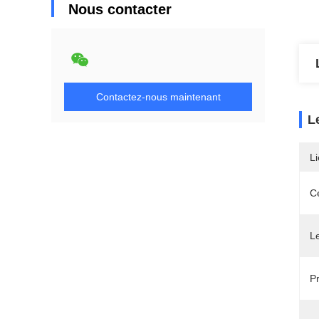
Nous contacter
Contactez-nous maintenant
L
Li
Ce
L
P