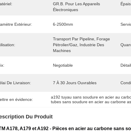
tériel:
GR.B. Pour Les Appareils 
Épais
Électroniques
amètre Extérieur:
6-2500mm
Servi
Transport Par Pipeline, Forage 
ilisation:
Pétrolier/gaz, Industrie Des 
Quan
Machines
ix:
Negotiable
Détai
lai De Livraison:
7 À 30 Jours Ouvrables
Condi
a192 tuyau sans soudure en acier au carb
ettre en évidence:
tubes sans soudure en acier au carbone a
escription Du Produit
M A178, A179 et A192 - Pièces en acier au carbone sans s