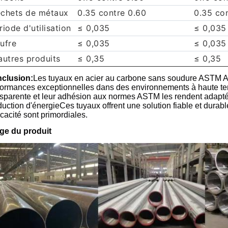
chets de métaux
0.35 contre 0.60
0.35 co
riode d'utilisation
≤ 0,035
≤ 0,035
ufre
≤ 0,035
≤ 0,035
autres produits
≤ 0,35
≤ 0,35
clusion:
Les tuyaux en acier au carbone sans soudure ASTM A1
formances exceptionnelles dans des environnements à haute tem
nsparente et leur adhésion aux normes ASTM les rendent adaptés
uction d'énergieCes tuyaux offrent une solution fiable et durable
ficacité sont primordiales.
ge du produit