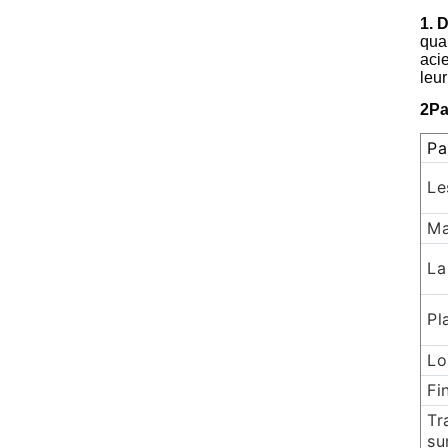
1. 
qua
acie
leur
2Pa
Pa
Le
Ma
La
Pl
Lo
Fi
Tr
su