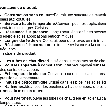
Avantages du produit:
Construction sans couture:
Fournit une structure de matéri
liées aux coutures.
Service à haute température:
Convient pour les application
centaines de degrés Celsius.
Résistance à la pression:
Conçu pour résister à des pressio
d'énergie et les applications pétrochimiques.
Longue durée de vie:
Construit pour durer avec un minimum d
Résistance à la corrosion:
Il offre une résistance à la corr
fréquents.
ilisations du produit:
Les tubes de chaudière:
Utilisé dans la construction de chau
Pour les appareils à combustion interne:
Employé dans les
des centrales à vapeur.
Échangeurs de chaleur:
Convient pour une utilisation dan
pression et température.
Industrie pétrochimique:
Utilisé dans les pipelines et les é
Raffineries:
Idéal pour les pipelines à haute température et l
Normes de mise en œuvre:
Pour l'aéronef
Couvre les tubes de chaudière en acier au ca
température.