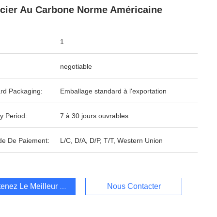
cier Au Carbone Norme Américaine
1
negotiable
rd Packaging:
Emballage standard à l'exportation
y Period:
7 à 30 jours ouvrables
e De Paiement:
L/C, D/A, D/P, T/T, Western Union
enez Le Meilleur Prix
Nous Contacter