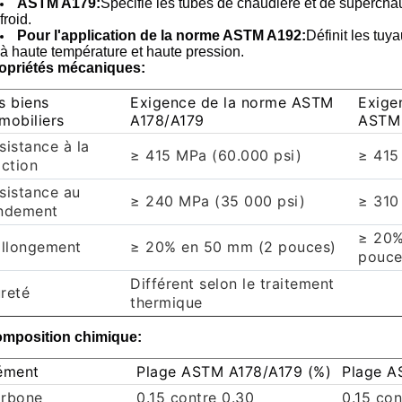
ASTM A179:
Spécifie les tubes de chaudière et de superchau
froid.
Pour l'application de la norme ASTM A192:
Définit les tuy
à haute température et haute pression.
opriétés mécaniques:
s biens
Exigence de la norme ASTM
Exige
mobiliers
A178/A179
ASTM
sistance à la
≥ 415 MPa (60.000 psi)
≥ 415
action
sistance au
≥ 240 MPa (35 000 psi)
≥ 310
ndement
≥ 20%
allongement
≥ 20% en 50 mm (2 pouces)
pouce
Différent selon le traitement
reté
thermique
mposition chimique:
ément
Plage ASTM A178/A179 (%)
Plage A
rbone
0.15 contre 0.30
0.15 con