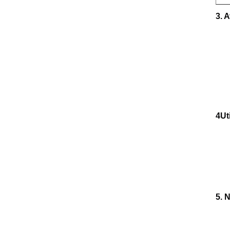
3. 
4Ut
5. 