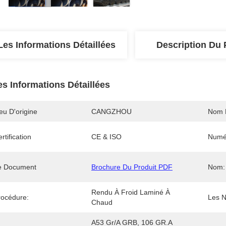
Les Informations Détaillées
Description Du 
es Informations Détaillées
eu D'origine
CANGZHOU
Nom 
rtification
CE & ISO
Numé
e Document
Brochure Du Produit PDF
Nom:
Rendu À Froid Laminé À 
rocédure:
Les 
Chaud
A53 Gr/A GRB, 106 GR.A 