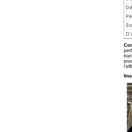
Dé
Pé
So
D'
Con
per
tra
prod
l'ef
Ima