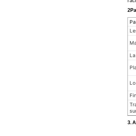
l'ac
2Pa
Pa
Le
Ma
La
Pl
Lo
Fi
Tr
su
3. 