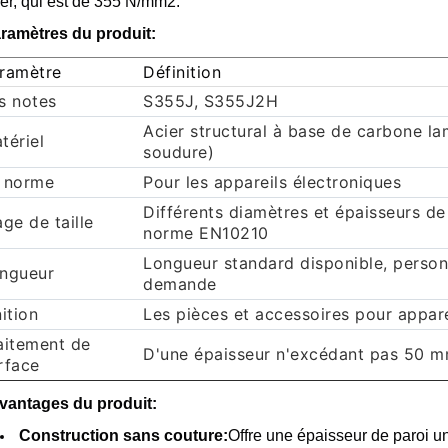
ier, qui est de 355 N/mm2.
ramètres du produit:
ramètre
Définition
s notes
S355J, S355J2H
Acier structural à base de carbone l
tériel
soudure)
 norme
Pour les appareils électroniques
Différents diamètres et épaisseurs de 
age de taille
norme EN10210
Longueur standard disponible, person
ngueur
demande
nition
Les pièces et accessoires pour appar
aitement de
D'une épaisseur n'excédant pas 50 
rface
Avantages du produit:
Construction sans couture:
Offre une épaisseur de paroi un