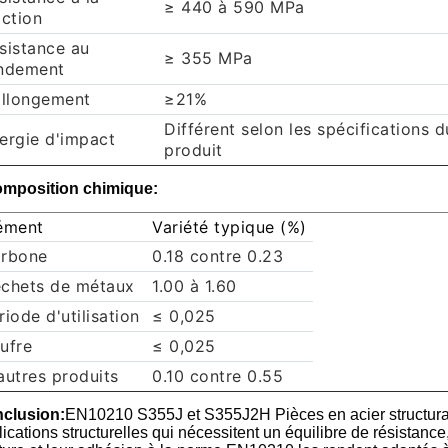
≥ 440 à 590 MPa
action
sistance au
≥ 355 MPa
ndement
allongement
≥21%
Différent selon les spécifications d
ergie d'impact
produit
mposition chimique:
ément
Variété typique (%)
rbone
0.18 contre 0.23
chets de métaux
1.00 à 1.60
riode d'utilisation
≤ 0,025
ufre
≤ 0,025
autres produits
0.10 contre 0.55
clusion:
EN10210 S355J et S355J2H Pièces en acier structura
ications structurelles qui nécessitent un équilibre de résistance,