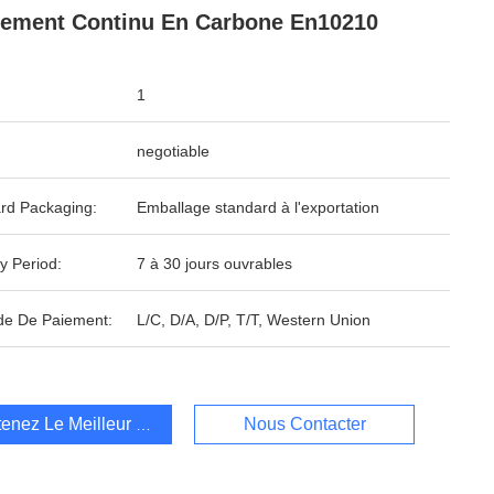
ement Continu En Carbone En10210
1
negotiable
rd Packaging:
Emballage standard à l'exportation
y Period:
7 à 30 jours ouvrables
e De Paiement:
L/C, D/A, D/P, T/T, Western Union
enez Le Meilleur Prix
Nous Contacter