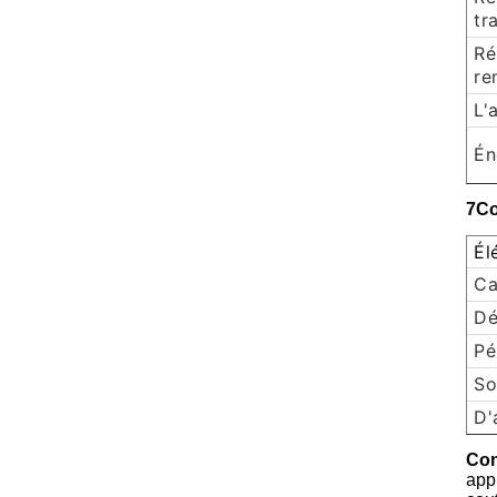
tr
Ré
re
L'
Én
7Co
Él
Ca
Dé
Pé
So
D'
Con
appl