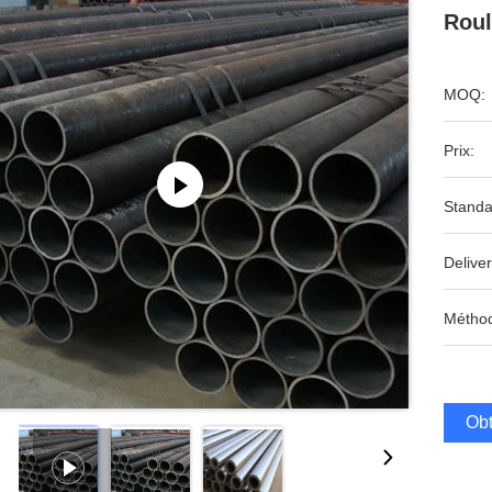
Roul
MOQ:
Prix:
Standa
Deliver
Méthod
Obt