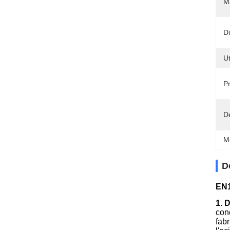
Ma
Di
Ut
Pr
Dé
M
D
EN1
1. 
con
fab