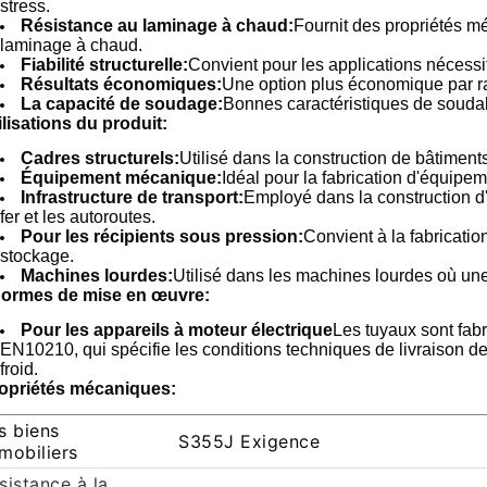
stress.
Résistance au laminage à chaud:
Fournit des propriétés 
laminage à chaud.
Fiabilité structurelle:
Convient pour les applications nécessit
Résultats économiques:
Une option plus économique par ra
La capacité de soudage:
Bonnes caractéristiques de soudabi
ilisations du produit:
Cadres structurels:
Utilisé dans la construction de bâtiments
Équipement mécanique:
Idéal pour la fabrication d'équipe
Infrastructure de transport:
Employé dans la construction d
fer et les autoroutes.
Pour les récipients sous pression:
Convient à la fabricatio
stockage.
Machines lourdes:
Utilisé dans les machines lourdes où une
Normes de mise en œuvre:
Pour les appareils à moteur électrique
Les tuyaux sont fa
EN10210, qui spécifie les conditions techniques de livraison d
froid.
opriétés mécaniques:
s biens
S355J Exigence
mobiliers
sistance à la