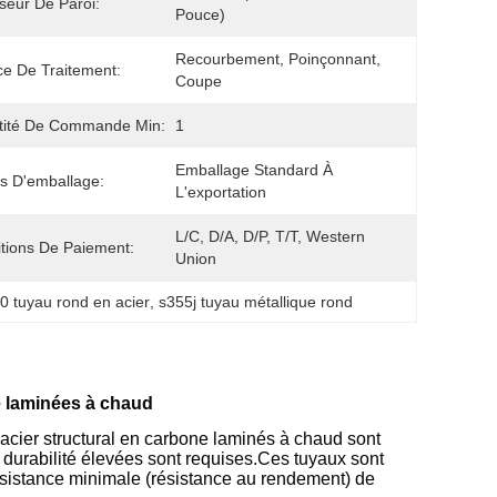
seur De Paroi:
Pouce)
Recourbement, Poinçonnant, 
ce De Traitement:
Coupe
tité De Commande Min:
1
Emballage Standard À 
ls D'emballage:
L'exportation
L/C, D/A, D/P, T/T, Western 
tions De Paiement:
Union
 tuyau rond en acier
, 
s355j tuyau métallique rond
e laminées à chaud
ier structural en carbone laminés à chaud sont
 durabilité élevées sont requises.Ces tuyaux sont
ésistance minimale (résistance au rendement) de