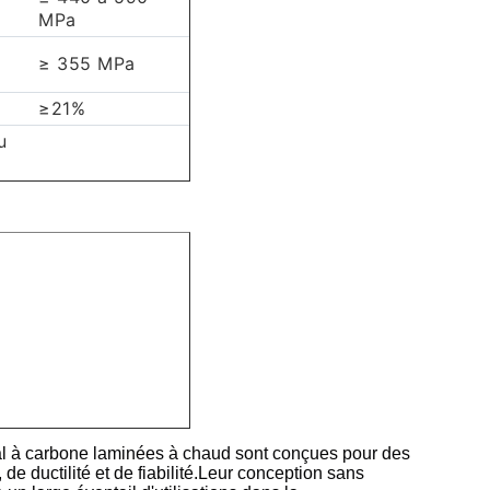
MPa
≥ 355 MPa
≥21%
u
l à carbone laminées à chaud sont conçues pour des
 de ductilité et de fiabilité.Leur conception sans