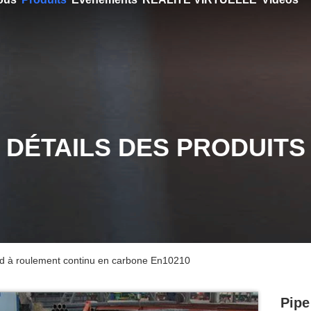
DÉTAILS DES PRODUITS
ud à roulement continu en carbone En10210
Pipe