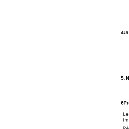
4Ut
5. 
6Pr
Le
im
Ré