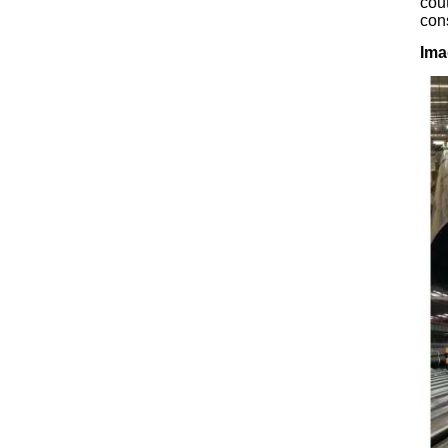
cou
cons
Ima