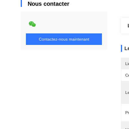
Nous contacter
Contactez-nous maintenant
L
Li
Ce
L
P