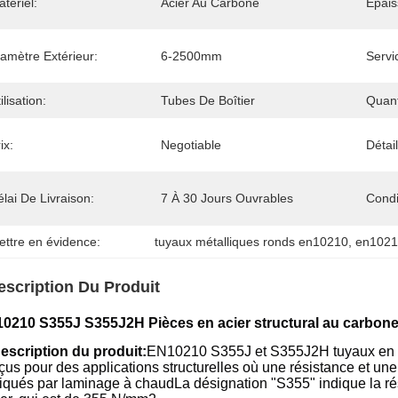
tériel:
Acier Au Carbone
Épais
amètre Extérieur:
6-2500mm
Servi
ilisation:
Tubes De Boîtier
Quan
ix:
Negotiable
Détai
lai De Livraison:
7 À 30 Jours Ouvrables
Condi
ettre en évidence:
tuyaux métalliques ronds en10210
, 
en10210
escription Du Produit
0210 S355J S355J2H Pièces en acier structural au carbon
Description du produit:
EN10210 S355J et S355J2H tuyaux en ac
çus pour des applications structurelles où une résistance et une
riqués par laminage à chaudLa désignation "S355" indique la r