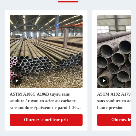
ASTM A106C A106B tuyau sans
ASTM A192 A179 A1
soudure / tuyau en acier au carbone
sans soudure en acie
sans soudure épaisseur de paroi 1-20
haute pression
mm
Obtenez le meilleur prix
Obtenez le me