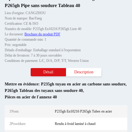
P265gh Pipe sans soudure Tableau 40
Lieu d'origine: CANGZHOU
Nom de marque: BaoYang
Certification: CE & ISO
Numéro de modèle: P235gh En10216 P265gh Liste 40
Le document:
Brochure du produit PDF
Quantité de commande min: 1
Prix: negotiable
Détails d'emballage: Emballage standard à l'exportation
Délai de livraison: 7 à 30 jours ouvrables
Conditions de paiement: L/C, D/A, D/P, T/T, Western Union
Détail
Description
Mettre en évidence:
P235gh tuyau en acier au carbone sans soudure
,
P265gh Tableau des tuyaux sans soudure 40
,
Pièces en acier de l'annexe 40
1Nom:
P235gh En10216 P265gh Tubes en acier
2Procédure:
Rendu à froid laminé à chaud