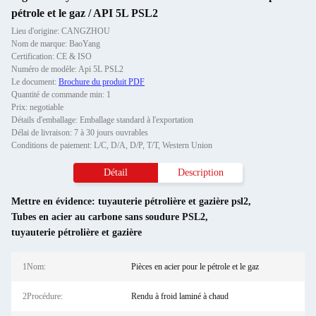
pétrole et le gaz / API 5L PSL2
Lieu d'origine: CANGZHOU
Nom de marque: BaoYang
Certification: CE & ISO
Numéro de modèle: Api 5L PSL2
Le document:
Brochure du produit PDF
Quantité de commande min: 1
Prix: negotiable
Détails d'emballage: Emballage standard à l'exportation
Délai de livraison: 7 à 30 jours ouvrables
Conditions de paiement: L/C, D/A, D/P, T/T, Western Union
Détail
Description
Mettre en évidence:
tuyauterie pétrolière et gazière psl2
,
Tubes en acier au carbone sans soudure PSL2
,
tuyauterie pétrolière et gazière
1Nom:
Pièces en acier pour le pétrole et le gaz
2Procédure:
Rendu à froid laminé à chaud