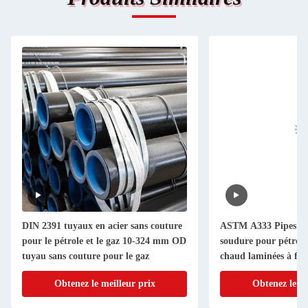
DIN 2391 tuyaux en acier sans couture
ASTM A333 Pipes / c
pour le pétrole et le gaz 10-324 mm OD
soudure pour pétrole
tuyau sans couture pour le gaz
chaud laminées à fro
Obtenez le meilleur prix
Obtenez le me