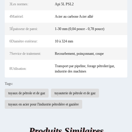
3Les normes:
Api 5L PSL2
4Matériel:
Acier au carbone Acier allié
5Épaisseur de paroi:
1-30 mm (0,04 pouce - 0,78 pouce)
6Diamètre extérieur:
10 à 324 mm
7Service de traitement:
Recourbement, poinçonnant, coupe
Transport par pipeline, forage pétrolier/gaz,
8Utilisation:
industrie des machines
Tags:
tuyaux de pétrole et de gaz
tuyauterie de pétrole et de gaz
tuyaux en acier pour l'industrie pétrolière et gazière
Produits Similaires