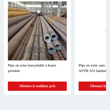
Pipe en acier inoxydable à haute
Pipe en acier sans s
pression
ASTM A53 laminée à
Obtenez le meilleur prix
Obtenez le me